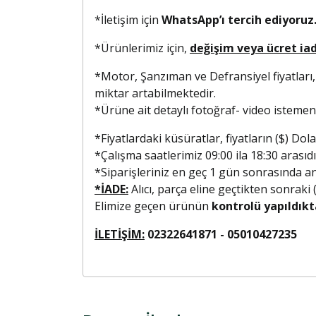
*İletişim için
WhatsApp’ı tercih ediyoruz.
*Ürünlerimiz için,
değişim veya ücret ia
*Motor, Şanzıman ve Defransiyel fiyatları,
miktar artabilmektedir.
*Ürüne ait detaylı fotoğraf- video isteme
*Fiyatlardaki küsüratlar, fiyatların ($) D
*Çalışma saatlerimiz 09:00 ila 18:30 arasıdı
*Siparişleriniz en geç 1 gün sonrasında anla
*İADE:
Alıcı, parça eline geçtikten sonraki
Elimize geçen ürünün
kontrolü yapıldıkt
İLETİŞİM:
02322641871 - 0501042723