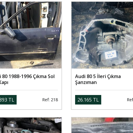
 80 1988-1996 Çıkma Sol
Audi 80 5 İleri Çıkma
Kapı
Şanzıman
893 TL
26.165 TL
Ref: 218
Ref