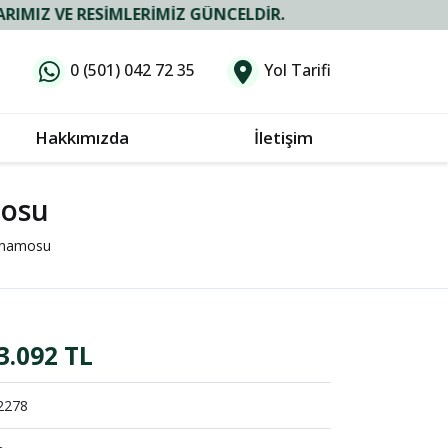
ESIMLERIMIZ GÜNCELDIR.
0 (501) 042 72 35
Yol Tarifi
Hakkımızda
İletişim
mosu
inamosu
3.092 TL
2278