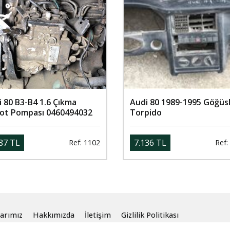
 80 B3-B4 1.6 Çıkma
Audi 80 1989-1995 Göğüs
ot Pompası 0460494032
Torpido
87 TL
7.136 TL
Ref: 1102
Ref:
arımız
Hakkımızda
İletişim
Gizlilik Politikası