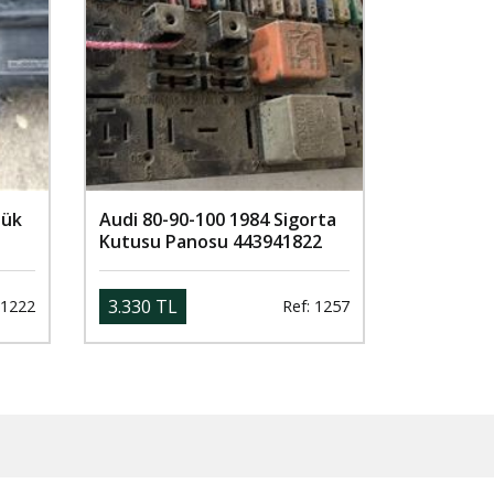
lük
Audi 80-90-100 1984 Sigorta
Kutusu Panosu 443941822
3.330 TL
 1222
Ref: 1257