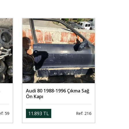
m
Audi 80 1988-1996 Çıkma Sağ
Ön Kapı
11.893 TL
f: 59
Ref: 216