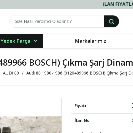
İLAN FIYATLARIMIZ VE R
 Yedek Parça
Markalarımız
0489966 BOSCH) Çıkma Şarj Dina
AUDİ 80
Audi 80 1980-1986 (0120489966 BOSCH) Çıkma Şarj D
Fiyatı
İlan No