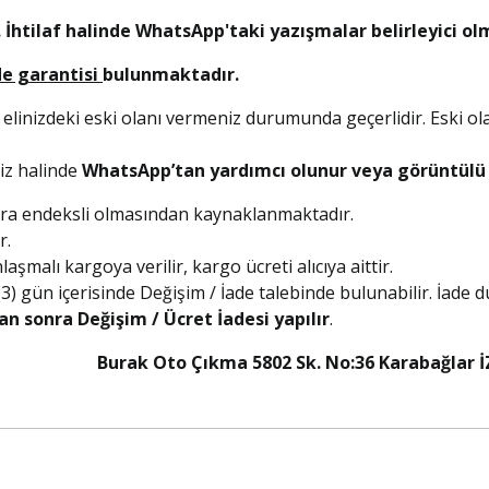
 İhtilaf halinde WhatsApp'taki yazışmalar belirleyici ol
de garantisi
bulunmaktadır.
 elinizdeki eski olanı vermeniz durumunda geçerlidir. Eski ol
niz halinde
WhatsApp’tan yardımcı olunur veya görüntülü a
olara endeksli olmasından kaynaklanmaktadır.
r.
şmalı kargoya verilir, kargo ücreti alıcıya aittir.
 (3) gün içerisinde Değişim / İade talebinde bulunabilir. İade
an sonra Değişim / Ücret İadesi yapılır
.
5 Burak Oto Çıkma 5802 Sk. No:36 Karabağlar İ