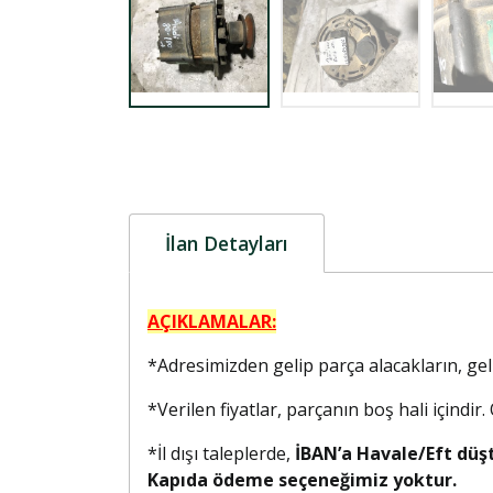
İlan Detayları
AÇIKLAMALAR:
*Adresimizden gelip parça alacakların, g
*Verilen fiyatlar, parçanın boş hali içindir
*İl dışı taleplerde,
İBAN’a Havale/Eft düş
Kapıda ödeme seçeneğimiz yoktur.