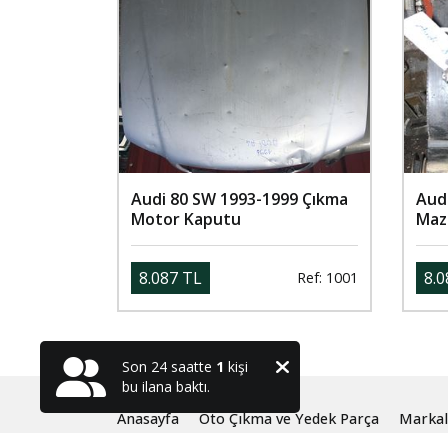
Audi 80 SW 1993-1999 Çıkma
Audi
Motor Kaputu
Maz
8.087 TL
8.0
Ref: 1001
Son 24 saatte
1
kişi
bu ilana baktı.
Anasayfa
Oto Çıkma ve Yedek Parça
Markal