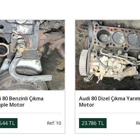
 80 Benzinli Çıkma
Audi 80 Dizel Çıkma Yarı
ple Motor
Motor
544 TL
23.786 TL
Ref: 10
Re