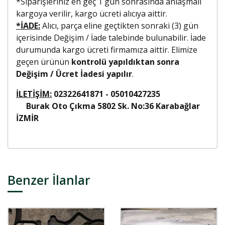
*Siparişleriniz en geç 1 gün sonrasında anlaşmalı
kargoya verilir, kargo ücreti alıcıya aittir.
*İADE:
Alıcı, parça eline geçtikten sonraki (3) gün
içerisinde Değişim / İade talebinde bulunabilir. İade
durumunda kargo ücreti firmamıza aittir. Elimize
geçen ürünün
kontrolü yapıldıktan sonra
Değişim / Ücret İadesi yapılır
.
İLETİŞİM:
02322641871 - 05010427235
Burak Oto Çıkma 5802 Sk. No:36 Karabağlar
İZMİR
Benzer İlanlar