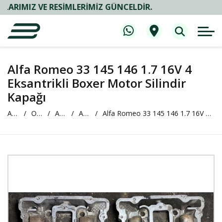
Z VE RESIMLERIMIZ GÜNCELDIR.
Alfa Romeo 33 145 146 1.7 16V 4
Eksantrikli Boxer Motor Silindir
Kapağı
Anasayfa
Oto Çıkma ve Yedek Parça
ALFA ROMEO
ALFA ROMEO 145
Alfa Romeo 33 145 146 1.7 16V 4 Eksantrikli Boxer Motor Silindir Kapağı