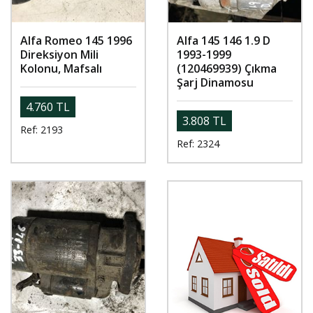
Alfa Romeo 145 1996
Alfa 145 146 1.9 D
Direksiyon Mili
1993-1999
Kolonu, Mafsalı
(120469939) Çıkma
Şarj Dinamosu
4.760 TL
3.808 TL
Ref: 2193
Ref: 2324