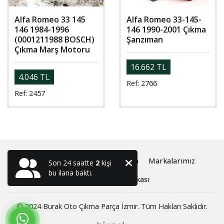
Alfa Romeo 33 145
Alfa Romeo 33-145-
146 1984-1996
146 1990-2001 Çıkma
(0001211988 BOSCH)
Şanzıman
Çıkma Marş Motoru
16.662 TL
4.046 TL
Ref: 2766
Ref: 2457
Anasayfa
Oto Çıkma ve Yedek Parça
Markalarımız
Son 24 saatte
2
kişi
bu ilana baktı.
Hakkımızda
İletişim
Gizlilik Politikası
© 2024 Burak Oto Çıkma Parça İzmir. Tüm Hakları Saklıdır.